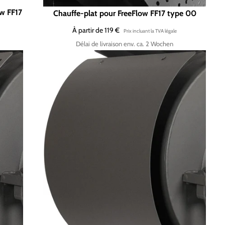
ow FF17
Chauffe-plat pour FreeFlow FF17 type 00
À partir de 119 €
Délai de livraison env. ca. 2 Wochen