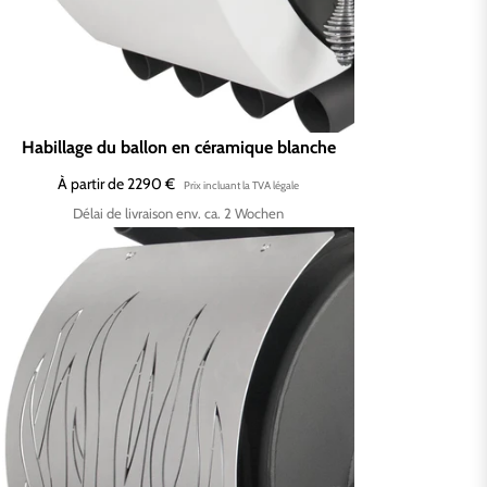
Habillage du ballon en céramique blanche
À partir de 2290 €
Délai de livraison env. ca. 2 Wochen