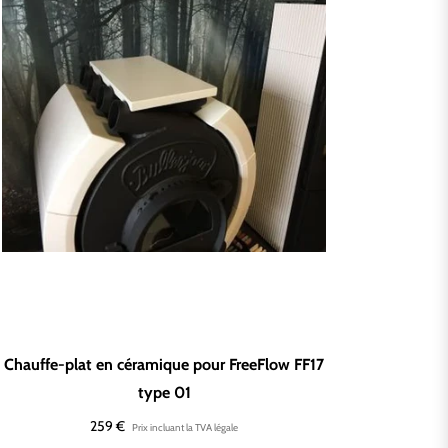
Chauffe-plat en céramique pour FreeFlow FF17
type 01
Prix
259 €