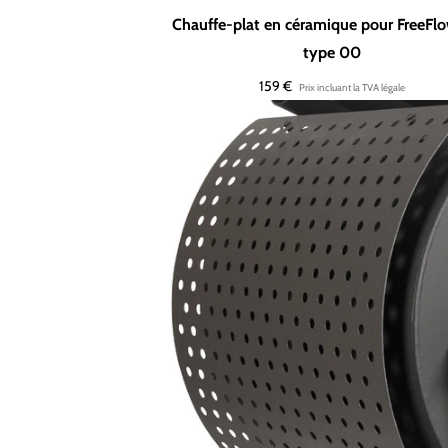
Chauffe-plat en céramique pour FreeFl
type 00
Prix
159 €
régulier