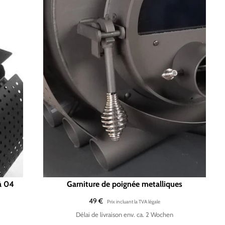
à 04
Garniture de poignée metalliques
Prix
49 €
régulier
Délai de livraison env. ca. 2 Wochen