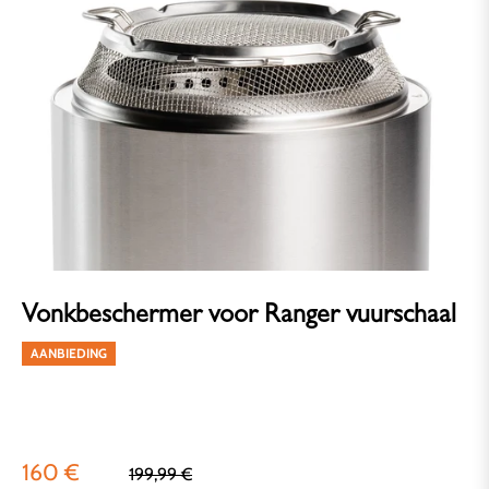
Vonkbeschermer voor Ranger vuurschaal
AANBIEDING
160 €
Normale
199,99 €